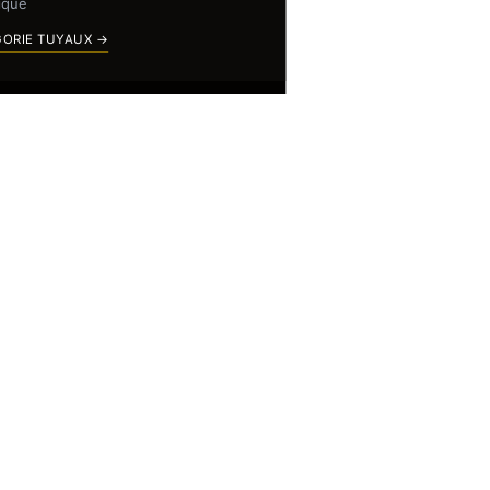
ique
GORIE TUYAUX →