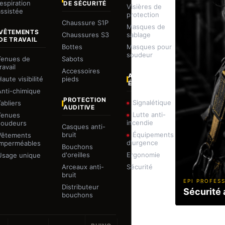
respiration
DE SÉCURITÉ
Visières de
assistée
protection
Chaussure S1P
Masques de
VÊTEMENTS
Chaussures S3
sablage
DE TRAVAIL
Bottes
Masques pour
soudeur
Tenues de
Sabots
ravail
Accessoires
AUTRES
aute visibilité
pieds
ÉQUIPEMENTS
Anti-chimique
PROTECTION
Signalétique
Tabliers
AUDITIVE
Lutte anti-
Tenues
incendie
soudeurs
Casques anti-
bruit
Équipements
Vêtements
d'urgence
imperméables
Bouchons
d'oreilles
Ergonomie
Usage unique
Arceaux anti-
Sécurité
bruit
EPI PROFES
Distributeur
Sécurité 
bouchons