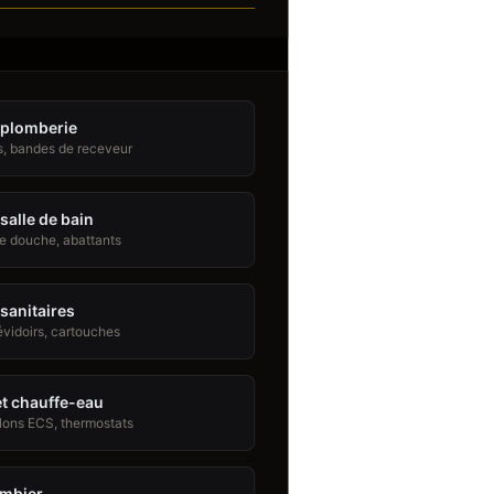
 plomberie
s, bandes de receveur
salle de bain
de douche, abattants
sanitaires
évidoirs, cartouches
t chauffe-eau
lons ECS, thermostats
ombier