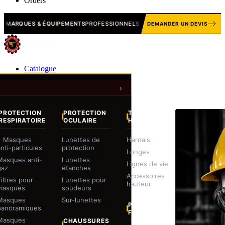
Orders
ES & ÉQUIPEMENTS
PROFESSIONNELS
EPI · MANUTENTION · 
DEMANDER UN DEVIS
Catalogue
PROTECTION
PROTECTION
TRAVAIL EN
RESPIRATOIRE
OCULAIRE
HAUTEUR
Masques
Lunettes de
Harnais
anti-particules
protection
Longes
Masques anti-
Lunettes
Lignes de vie
gaz
étanches
Accessoires
Filtres pour
Lunettes pour
hauteur
masques
soudeurs
Masques
Sur-lunettes
PROTECTION
panoramiques
FACIALE
Masques
CHAUSSURES