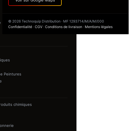
© 2026 Technoquip Distribution · MF 1293714/M/A/M/000
 Placo-plâtre & Peinture
Confidentialité
·
CGV
·
Conditions de livraison
·
Mentions légales
iques
e Peintures
e
roduits chimiques
lonnerie