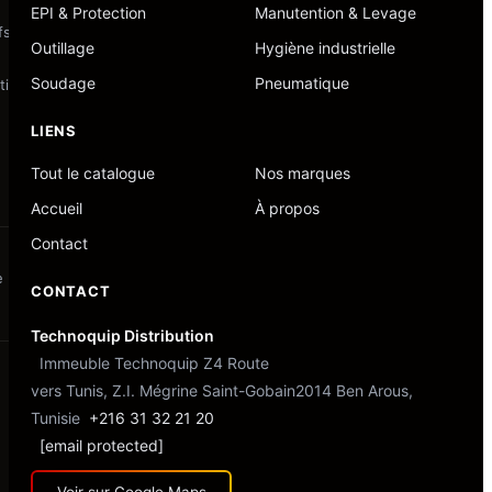
EPI & Protection
Manutention & Levage
fs
Outillage
Hygiène industrielle
Soudage
Pneumatique
if
LIENS
s
Tout le catalogue
Nos marques
Accueil
À propos
Contact
e
CONTACT
Technoquip Distribution
Immeuble Technoquip Z4 Route
vers Tunis, Z.I. Mégrine Saint-Gobain
2014 Ben Arous,
Tunisie
+216 31 32 21 20
[email protected]
Voir sur Google Maps