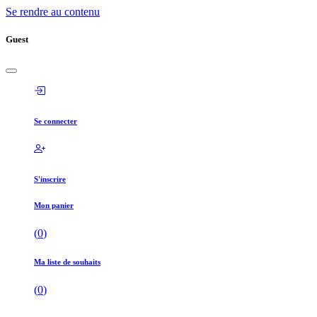
Se rendre au contenu
Guest
Se connecter
S'inscrire
Mon panier
(
0
)
Ma liste de souhaits
(
0
)