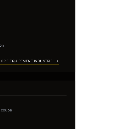
ion
GORIE ÉQUIPEMENT INDUSTRIEL →
e coupe