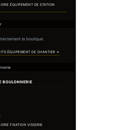
GORIE ÉQUIPEMENT DE STATION
r
directement la boutique.
UITS ÉQUIPEMENT DE CHANTIER →
nnerie
IE BOULONNERIE
s
ORIE FIXATION VISSERIE