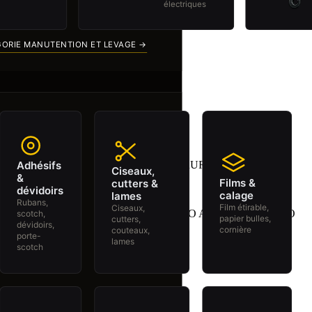
électriques
Catalogues PDF
Actualités
Recrutement
GORIE MANUTENTION ET LEVAGE →
Mon panier
(
0
)
Ma liste de souhaits
(
0
)
Se connecter
/
Signup
Adhésifs
Ciseaux,
&
Films &
cutters &
dévidoirs
calage
lames
Boutique
Rubans,
Film étirable,
Ciseaux,
Boîte de connection 4 zones VIRGO AURATON 4D PRO
scotch,
papier bulles,
cutters,
dévidoirs,
cornière
couteaux,
porte-
lames
scotch
Tiges filetées 1 M Inox A2 - DIN 976
1,000
DT