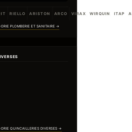
IT
RIELLO
ARISTON
ARCO
VIRAX
WIRQUIN
ITAP
A
ORIE PLOMBERIE ET SANITAIRE →
DIVERSES
ORIE QUINCAILLERIES DIVERSES →