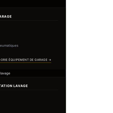
GARAGE
neumatiques
GORIE ÉQUIPEMENT DE GARAGE →
 lavage
TATION LAVAGE