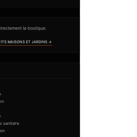
directement la boutique.
ITS MAISONS ET JARDINS →
e
on
e
 sanitaire
ion