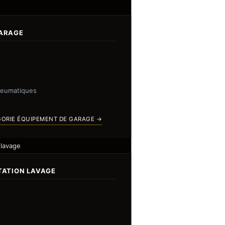
GARAGE
neumatiques
GORIE ÉQUIPEMENT DE GARAGE →
 lavage
TATION LAVAGE