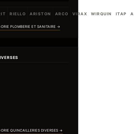
IT
RIELLO
ARISTON
ARCO
VIRAX
WIRQUIN
ITAP
A
ORIE PLOMBERIE ET SANITAIRE →
DIVERSES
ORIE QUINCAILLERIES DIVERSES →