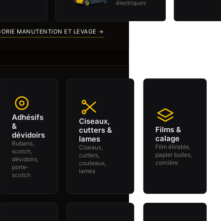
électriques
Catalogues PDF
Actualités
Recrutement
GORIE MANUTENTION ET LEVAGE →
Mon panier
(
0
)
Ma liste de souhaits
(
0
)
Se connecter
/
Signup
Adhésifs
Ciseaux,
&
Films &
cutters &
dévidoirs
calage
lames
Rubans,
Film étirable,
Ciseaux,
scotch,
papier bulles,
cutters,
dévidoirs,
cornière
couteaux,
porte-
lames
scotch
Boutique
Boite de 200 porte-étiquettes