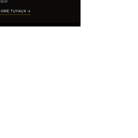
ique
GORIE TUYAUX →