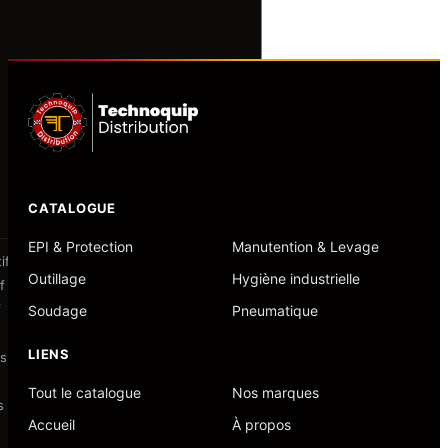
Marques
METALPLUS
CATALOGUE
EPI & Protection
Manutention & Levage
ifs
Outillage
Hygiène industrielle
f
f
Soudage
Pneumatique
LIENS
fs
Tout le catalogue
Nos marques
s
Accueil
À propos
s