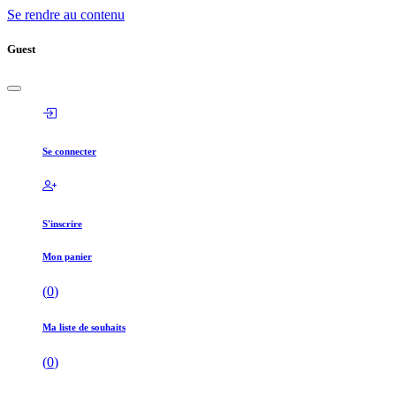
Se rendre au contenu
Guest
Se connecter
S'inscrire
Mon panier
(
0
)
Ma liste de souhaits
(
0
)