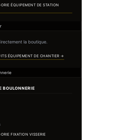
GORIE ÉQUIPEMENT DE STATION
r
directement la boutique.
UITS ÉQUIPEMENT DE CHANTIER →
nnerie
IE BOULONNERIE
s
ORIE FIXATION VISSERIE