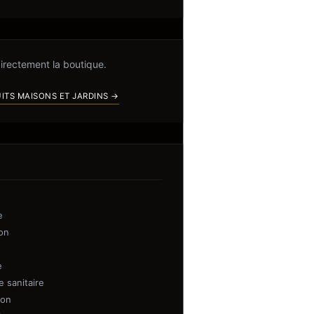
directement la boutique.
ITS MAISONS ET JARDINS →
e
on
e
 sanitaire
ion