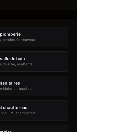
 plomberie
s, bandes de receveur
salle de bain
de douche, abattants
sanitaires
évidoirs, cartouches
t chauffe-eau
lons ECS, thermostats
ombier