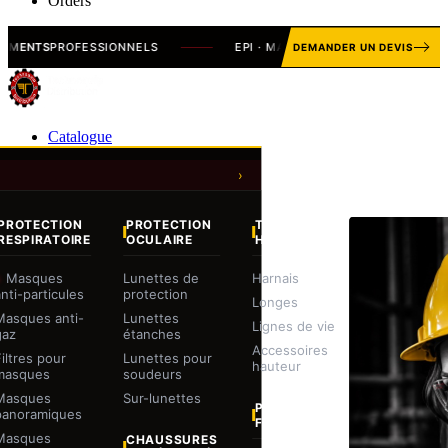
Orders
S
PROFESSIONNELS
EPI · MANUTENTION · OUTILLAGE · HYGIÈ
DEMANDER UN DEVIS
Catalogue
PROTECTION
PROTECTION
TRAVAIL EN
RESPIRATOIRE
OCULAIRE
HAUTEUR
Masques
Lunettes de
Harnais
anti-particules
protection
Longes
Masques anti-
Lunettes
Lignes de vie
gaz
étanches
Accessoires
Filtres pour
Lunettes pour
hauteur
masques
soudeurs
Masques
Sur-lunettes
PROTECTION
panoramiques
FACIALE
Masques
CHAUSSURES