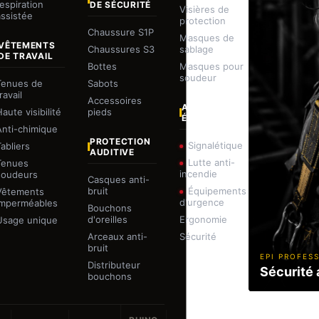
respiration
DE SÉCURITÉ
Visières de
assistée
protection
Chaussure S1P
Masques de
VÊTEMENTS
Chaussures S3
sablage
DE TRAVAIL
Bottes
Masques pour
soudeur
Tenues de
Sabots
ravail
Accessoires
AUTRES
aute visibilité
pieds
ÉQUIPEMENTS
Anti-chimique
PROTECTION
Signalétique
Tabliers
AUDITIVE
Lutte anti-
Tenues
incendie
soudeurs
Casques anti-
bruit
Équipements
Vêtements
d'urgence
imperméables
Bouchons
d'oreilles
Ergonomie
Usage unique
Arceaux anti-
Sécurité
bruit
EPI PROFES
Distributeur
Sécurité 
bouchons