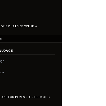
GORIE OUTILS DE COUPE →
ge
SOUDAGE
age
age
GORIE ÉQUIPEMENT DE SOUDAGE →