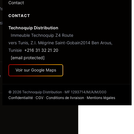
Contact
fs
CONTACT
if
Technoquip Distribution
Immeuble Technoquip Z4 Route
vers Tunis, Z.I. Mégrine Saint-Gobain
2014 Ben Arous,
s
Tunisie
+216 31 32 21 20
[email protected]
Voir sur Google Maps
e
© 2026 Technoquip Distribution · MF 1293714/M/A/M/000
Confidentialité
·
CGV
·
Conditions de livraison
·
Mentions légales