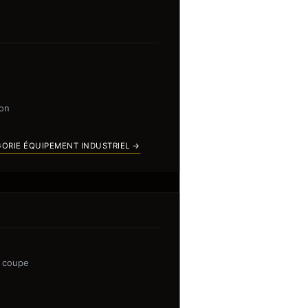
ion
GORIE ÉQUIPEMENT INDUSTRIEL →
e coupe