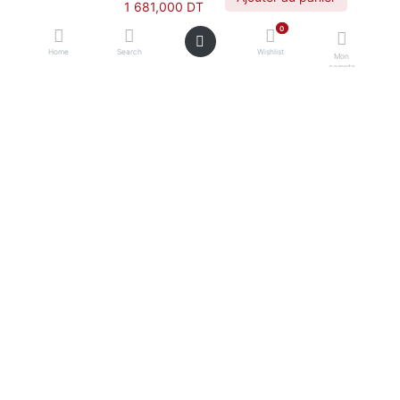
1 681,000
DT
Tout le catalogue
Nos marques
0
Accueil
À propos
Home
Search
Wishlist
Mon
compte
Contact
CONTACT
Technoquip Distribution
Immeuble Technoquip Z4 Route
vers Tunis, Z.I. Mégrine Saint-Gobain
2014 Ben Arous, Tunisie
+216 31 32 21 20
contact@technoquip-tn.com
Voir sur Google Maps
© 2026 Technoquip Distribution · MF 1293714/M/A/M/000
Confidentialité
·
CGV
·
Conditions de livraison
·
Mentions légales