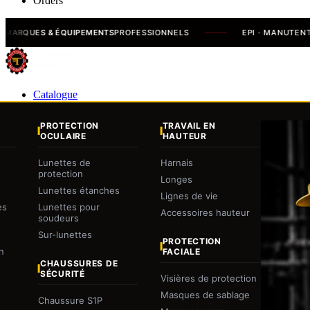
Orders
ES & ÉQUIPEMENTS
PROFESSIONNELS
EPI · MANUTENTION · 
Catalogue
PROTECTION
TRAVAIL EN
OCULAIRE
HAUTEUR
Lunettes de
Harnais
protection
Longes
Lunettes étanches
Lignes de vie
es
Lunettes pour
Accessoires hauteur
soudeurs
Sur-lunettes
PROTECTION
n
FACIALE
CHAUSSURES DE
SÉCURITÉ
Visières de protection
Masques de sablage
Chaussure S1P