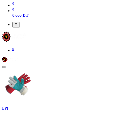
0
0
0,000
DT
0
EPI