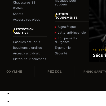
Masques pour
Chaussures S3
soudeur
Bottes
Sabots
AUTRES
ÉQUIPEMENTS
Accessoires pieds
Signalétique
PROTECTION
Lutte anti-incendie
AUDITIVE
Équipements
Casques anti-bruit
d'urgence
Bouchons d'oreilles
Ergonomie
EPI PRO
Arceaux anti-bruit
Sécurité
Sécuri
Distributeur bouchons
OXYLINE
PEZZOL
RHINO SAFET
Nos Marques
Catalogues PDF
Actualités
Recrutement