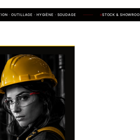
OUTILLAGE · HYGIÈNE · SOUDAGE
STOCK & SHOWROOM À
MÉG