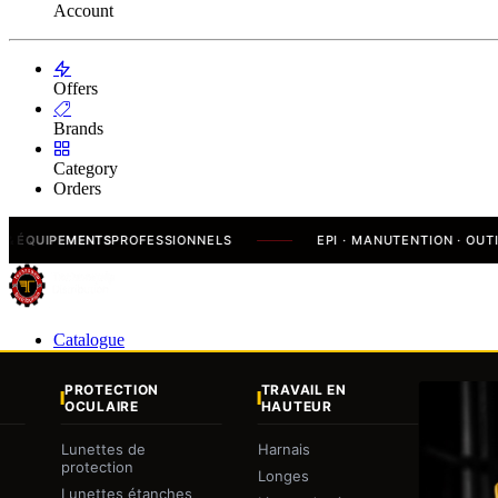
Account
Offers
Brands
Category
Orders
UIPEMENTS
PROFESSIONNELS
EPI · MANUTENTION · OUTILLAG
Catalogue
PROTECTION
TRAVAIL EN
OCULAIRE
HAUTEUR
Lunettes de
Harnais
protection
Longes
Lunettes étanches