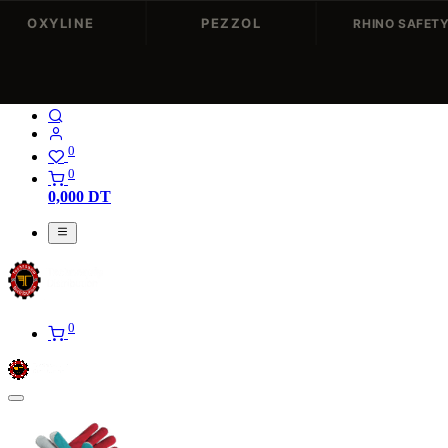
OXYLINE
PEZZOL
RHINO SAFET
Nos Marques
Catalogues PDF
Actualités
Recrutement
0
0
0,000
DT
0