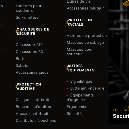
Lignes de vie
es
Lunettes pour
Accessoires hauteur
soudeurs
Sur-lunettes
PROTECTION
n
FACIALE
CHAUSSURES DE
SÉCURITÉ
Visières de protection
Masques de sablage
Chaussure S1P
Masques pour
Chaussures S3
soudeur
Bottes
Sabots
AUTRES
ÉQUIPEMENTS
Accessoires pieds
Signalétique
PROTECTION
Lutte anti-incendie
AUDITIVE
Équipements
Casques anti-bruit
d'urgence
Bouchons d'oreilles
Ergonomie
EPI PRO
Arceaux anti-bruit
Sécurité
Sécuri
Distributeur bouchons