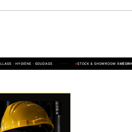
E · HYGIÈNE · SOUDAGE
STOCK & SHOWROOM À
MÉGRINE / B