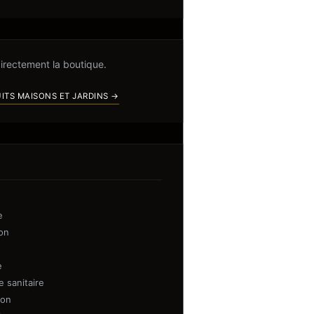
directement la boutique.
ITS MAISONS ET JARDINS →
e
on
e
 sanitaire
ion