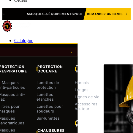
Orders
MARQUES & ÉQUIPEMENTS
PROFESSIONNELS
EPI · MAN
DEMANDER UN DEVIS
Catalogue
PROTECTION
PROTECTION
TRAVAIL EN
RESPIRATOIRE
OCULAIRE
HAUTEUR
Masques
Lunettes de
Harnais
anti-particules
protection
Longes
Masques anti-
Lunettes
Lignes de vie
gaz
étanches
Accessoires
Filtres pour
Lunettes pour
hauteur
masques
soudeurs
Masques
Sur-lunettes
PROTECTION
panoramiques
FACIALE
Masques
CHAUSSURES