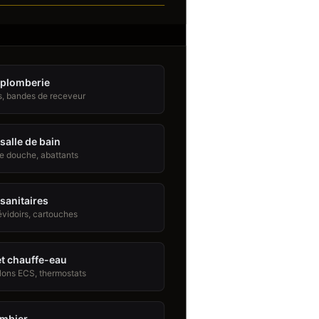
 plomberie
s, bandes de receveur
salle de bain
de douche, abattants
sanitaires
évidoirs, cartouches
t chauffe-eau
lons ECS, thermostats
ombier