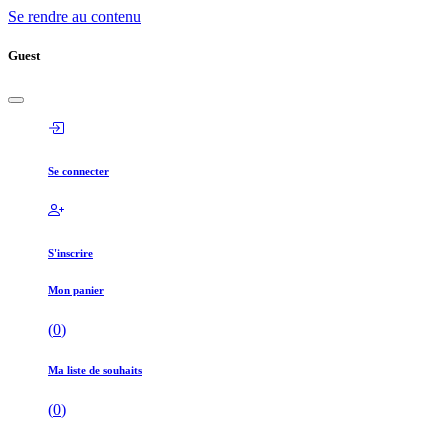
Se rendre au contenu
Guest
Se connecter
S'inscrire
Mon panier
(
0
)
Ma liste de souhaits
(
0
)