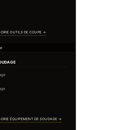
GORIE OUTILS DE COUPE →
ge
SOUDAGE
age
age
GORIE ÉQUIPEMENT DE SOUDAGE →