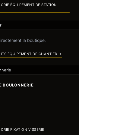
GORIE ÉQUIPEMENT DE STATION
r
directement la boutique.
UITS ÉQUIPEMENT DE CHANTIER →
nnerie
IE BOULONNERIE
s
ORIE FIXATION VISSERIE