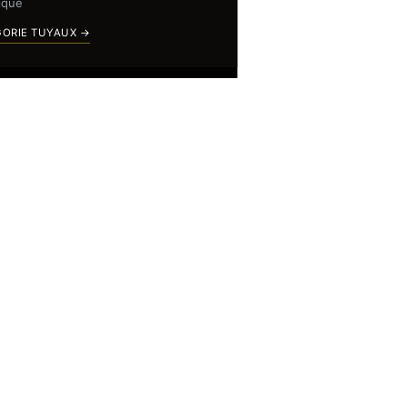
ique
GORIE TUYAUX →