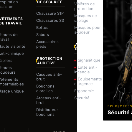
respiration
DE SÉCURITÉ
Visières de
assistée
protection
Chaussure S1P
Masques de
VÊTEMENTS
Chaussures S3
sablage
DE TRAVAIL
Bottes
Masques pour
soudeur
Tenues de
Sabots
ravail
Accessoires
AUTRES
aute visibilité
pieds
ÉQUIPEMENTS
Anti-chimique
PROTECTION
Signalétique
Tabliers
AUDITIVE
Lutte anti-
Tenues
incendie
soudeurs
Casques anti-
bruit
Équipements
Vêtements
d'urgence
imperméables
Bouchons
d'oreilles
Ergonomie
Usage unique
Arceaux anti-
Sécurité
bruit
EPI PROFES
Distributeur
Sécurité 
bouchons