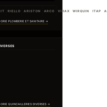
IT
RIELLO
ARISTON
ARCO
VIRAX
WIRQUIN
ITAP
A
ORIE PLOMBERIE ET SANITAIRE →
DIVERSES
ORIE QUINCAILLERIES DIVERSES →