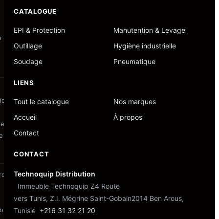
CATALOGUE
EPI & Protection
Manutention & Levage
 Placo-plâtre & Peinture
Outillage
Hygiène industrielle
Soudage
Pneumatique
LIENS
iques
Tout le catalogue
Nos marques
Accueil
À propos
e Peintures
Contact
e
CONTACT
Technoquip Distribution
roduits chimiques
Immeuble Technoquip Z4 Route
vers Tunis, Z.I. Mégrine Saint-Gobain
2014 Ben Arous,
lonnerie
Tunisie
+216 31 32 21 20