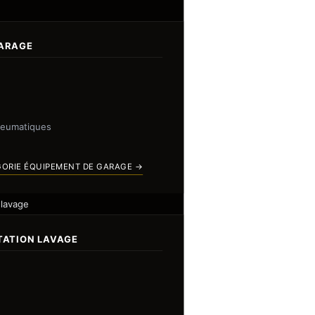
GARAGE
neumatiques
GORIE ÉQUIPEMENT DE GARAGE →
 lavage
TATION LAVAGE