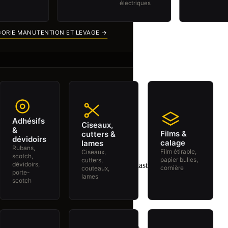
électriques
Catalogues PDF
Actualités
Recrutement
GORIE MANUTENTION ET LEVAGE →
Mon panier
(
0
)
Ma liste de souhaits
(
0
)
Se connecter
/
Signup
Adhésifs
Ciseaux,
&
Films &
cutters &
dévidoirs
calage
lames
Rubans,
Film étirable,
Ciseaux,
scotch,
papier bulles,
cutters,
dévidoirs,
cornière
couteaux,
porte-
lames
scotch
Boutique